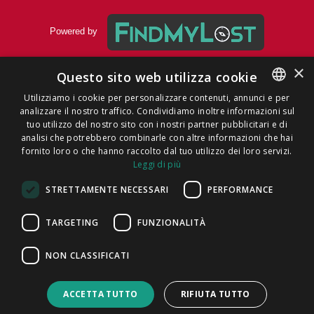
Powered by
×
Questo sito web utilizza cookie
Utilizziamo i cookie per personalizzare contenuti, annunci e per
Informativa sulla privacy
|
Informativa sulla privacy Ente Autonomo Volturno
analizzare il nostro traffico. Condividiamo inoltre informazioni sul
ENGLISH
Srl
|
Cookie Policy
|
T&C
|
F.A.Q.
tuo utilizzo del nostro sito con i nostri partner pubblicitari e di
ITALIAN
analisi che potrebbero combinarle con altre informazioni che hai
fornito loro o che hanno raccolto dal tuo utilizzo dei loro servizi.
CATALAN
Leggi di più
SPANISH
STRETTAMENTE NECESSARI
PERFORMANCE
Puoi trovarci su
PORTUGUESE
TARGETING
FUNZIONALITÀ
Connettiti con EAV
Connettiti con FindMyLost
NON CLASSIFICATI
ACCETTA TUTTO
RIFIUTA TUTTO